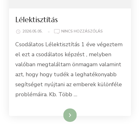
Lélektisztítás
A(Z)
2026.05.05.
NINCS HOZZÁSZÓLÁS
LÉLEKTISZTÍTÁS
Csodálatos Lélektisztítás 1 éve végeztem
BEJEGYZÉSHEZ
el ezt a csodálatos képzést , melyben
valóban megtaláltam önmagam valamint
azt, hogy hogy tudék a leghatékonyabb
segítséget nyújtani az emberek különféle
problémáira. Kb. Több …
Tovább